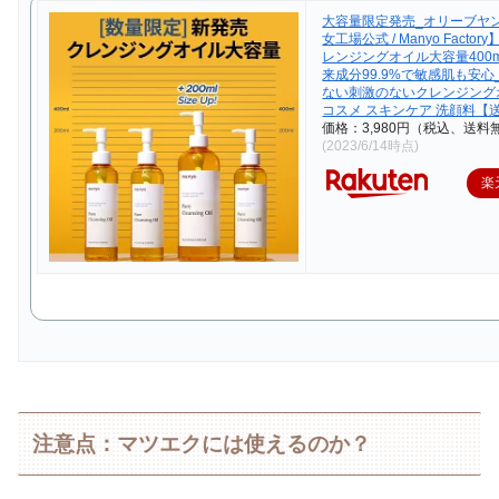
大容量限定発売_オリーブヤ
女工場公式 / Manyo Facto
レンジングオイル大容量400
来成分99.9%で敏感肌も安心
ない刺激のないクレンジング
コスメ スキンケア 洗顔料【
価格：3,980円（税込、送料
(2023/6/14時点)
楽
注意点：マツエクには使えるのか？