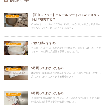
関連記事
【正直レビュー】コレール フライパンのデメリッ
キッチン
トは？後悔する？
Corelle（コレール）のフライパン気になるけどお迎えする勇気が
持てないって人、けっこう多いんじゃ...
ごはん鍋のすすめ
購入品紹介
去年買ってよかったものの1つが土鍋です。去年引っ越しをしたの
ですが、その際に炊飯器を手放しました。私...
5月買ってよかったもの
購入品紹介
本記事では2023年5月に購入してよかったものをご紹介します。5
月に入って久々にメイクする機会があっ...
4月買ってよかったもの
購入品紹介
今回は2023年4月に買ってよかったものを5つご紹介します！4月
の購入品は美容系と子供のお買い物にな...