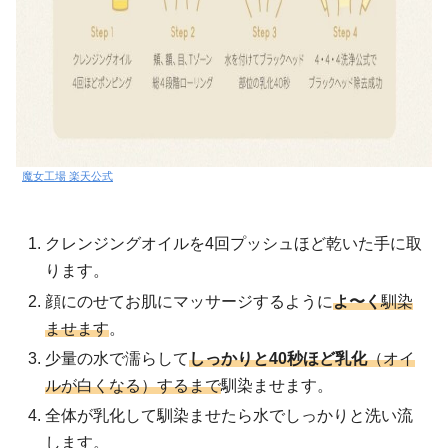
魔女工場 楽天公式
クレンジングオイルを4回プッシュほど乾いた手に取
ります。
顔にのせてお肌にマッサージするように
よ
〜
く
馴染
ませます
。
少量の水で濡らして
しっかりと40秒ほど乳化
（オイ
ルが白くなる）するまで
馴染ませます。
全体が乳化して馴染ませたら水でしっかりと洗い流
します。